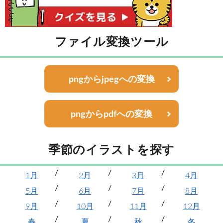
ファイル変換ツール
pngからjpegへの変換
pngからpdfへの変換
季節のイラストを探す
1月
2月
3月
4月
5月
6月
7月
8月
9月
10月
11月
12月
春
夏
秋
冬