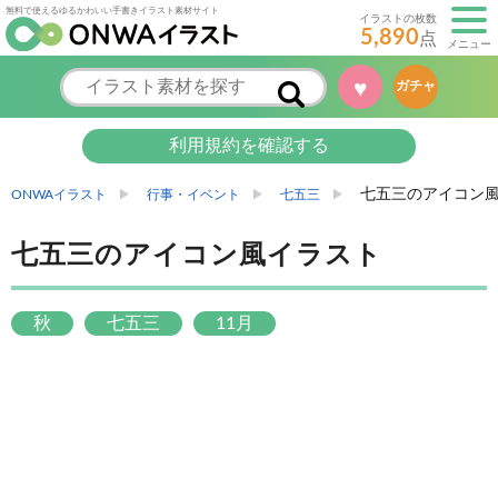
無料で使えるゆるかわいい手書きイラスト素材サイト
イラストの枚数
5,890
点
メニュー
♥
ガチャ
利用規約を確認する
七五三のアイコン
ONWAイラスト
行事・イベント
七五三
七五三のアイコン風イラスト
秋
七五三
11月