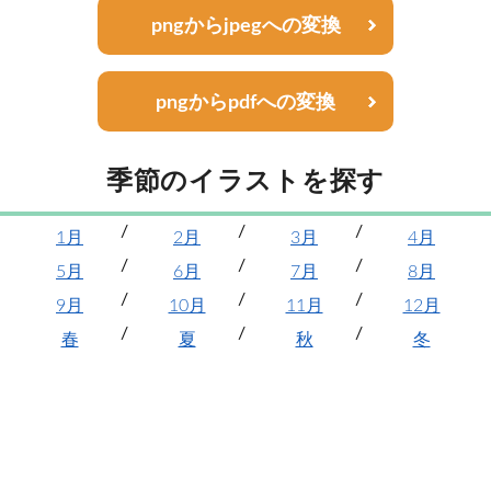
pngからjpegへの変換
pngからpdfへの変換
季節のイラストを探す
1月
2月
3月
4月
5月
6月
7月
8月
9月
10月
11月
12月
春
夏
秋
冬