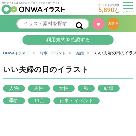
無料で使えるゆるかわいい手書きイラスト素材サイト
イラストの枚数
5,890
点
メニュー
♥
ガチャ
利用規約を確認する
いい夫婦の日のイラ
ONWAイラスト
行事・イベント
結婚
いい夫婦の日のイラスト
人物
男性
女性
秋
結婚
季節
11月
行事・イベント