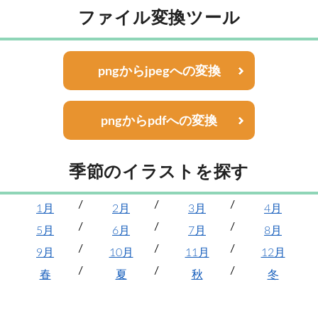
ファイル変換ツール
pngからjpegへの変換
pngからpdfへの変換
季節のイラストを探す
1月
2月
3月
4月
5月
6月
7月
8月
9月
10月
11月
12月
春
夏
秋
冬