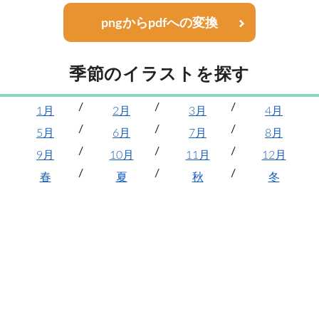
pngからpdfへの変換
季節のイラストを探す
1月
2月
3月
4月
5月
6月
7月
8月
9月
10月
11月
12月
春
夏
秋
冬