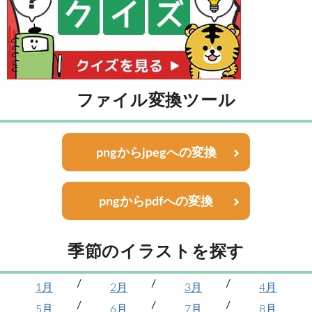
ファイル変換ツール
pngからjpegへの変換
pngからpdfへの変換
季節のイラストを探す
1月
2月
3月
4月
5月
6月
7月
8月