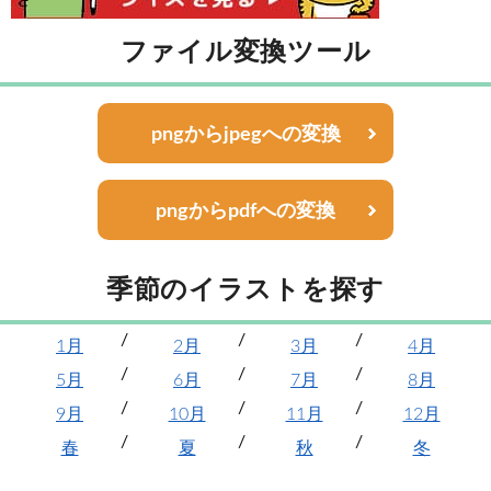
ファイル変換ツール
pngからjpegへの変換
pngからpdfへの変換
季節のイラストを探す
1月
2月
3月
4月
5月
6月
7月
8月
9月
10月
11月
12月
春
夏
秋
冬