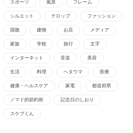
スポーツ
風景
フレーム
シルエット
テロップ
ファッション
国旗
建物
お店
メディア
家族
学校
旅行
文字
インターネット
音楽
美容
生活
料理
ヘタウマ
医療
健康・ヘルスケア
家電
都道府県
ノマド的節約術
記念日のしおり
スケブくん