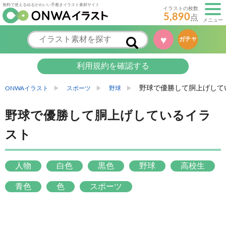
無料で使えるゆるかわいい手書きイラスト素材サイト
イラストの枚数
5,890
点
メニュー
♥
ガチャ
利用規約を確認する
野球で優勝して胴上げして
ONWAイラスト
スポーツ
野球
野球で優勝して胴上げしているイラ
スト
人物
白色
黒色
野球
高校生
青色
色
スポーツ