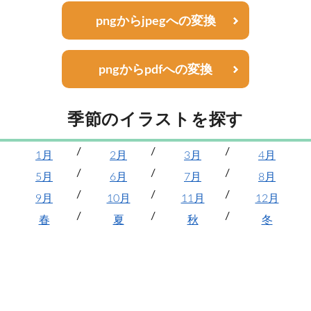
pngからjpegへの変換
pngからpdfへの変換
季節のイラストを探す
1月
2月
3月
4月
5月
6月
7月
8月
9月
10月
11月
12月
春
夏
秋
冬