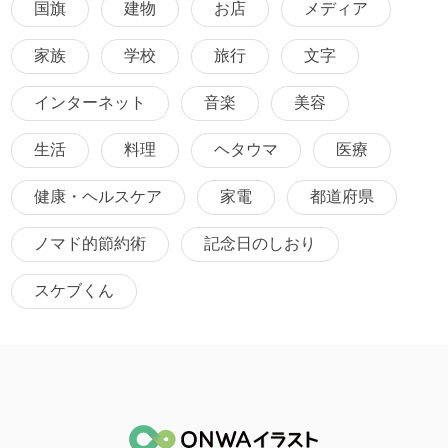
国旗
建物
お店
メディア
家族
学校
旅行
文字
インターネット
音楽
美容
生活
料理
ヘタウマ
医療
健康・ヘルスケア
家電
都道府県
ノマド的節約術
記念日のしおり
スケブくん