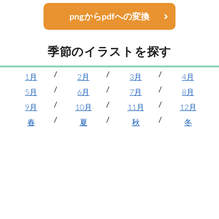
pngからpdfへの変換
季節のイラストを探す
1月
2月
3月
4月
5月
6月
7月
8月
9月
10月
11月
12月
春
夏
秋
冬