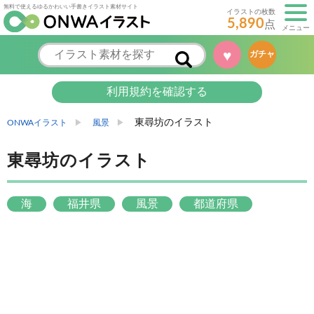
無料で使えるゆるかわいい手書きイラスト素材サイト
イラストの枚数
5,890
点
メニュー
♥
ガチャ
利用規約を確認する
東尋坊のイラスト
ONWAイラスト
風景
東尋坊のイラスト
海
福井県
風景
都道府県