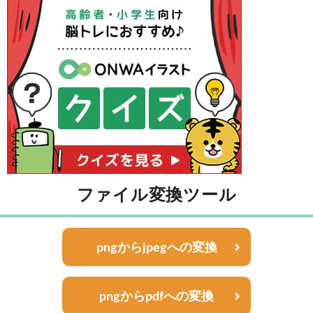
ファイル変換ツール
pngからjpegへの変換
pngからpdfへの変換