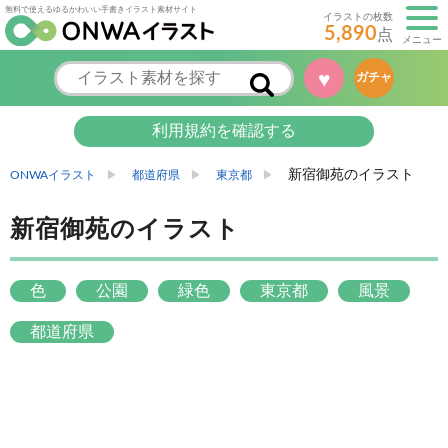
無料で使えるゆるかわいい手書きイラスト素材サイト
イラストの枚数
5,890
点
メニュー
♥
ガチャ
利用規約を確認する
新宿御苑のイラスト
ONWAイラスト
都道府県
東京都
新宿御苑のイラスト
色
公園
緑色
東京都
風景
都道府県