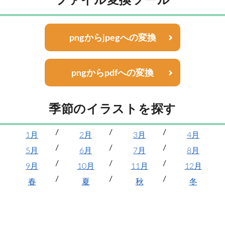
ファイル変換ツール
pngからjpegへの変換
pngからpdfへの変換
季節のイラストを探す
1月
2月
3月
4月
5月
6月
7月
8月
9月
10月
11月
12月
春
夏
秋
冬