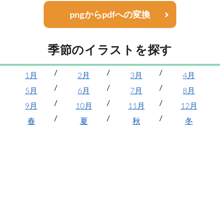
pngからpdfへの変換
季節のイラストを探す
1月
2月
3月
4月
5月
6月
7月
8月
9月
10月
11月
12月
春
夏
秋
冬