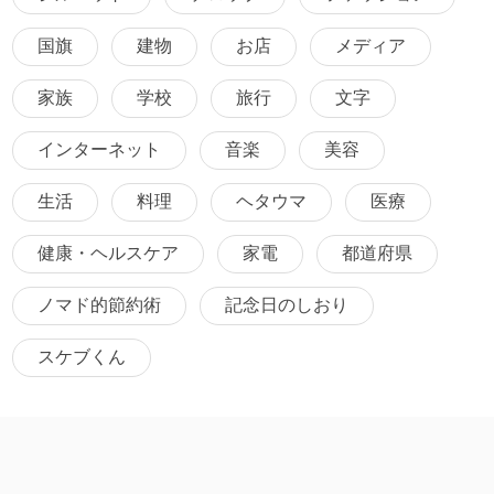
国旗
建物
お店
メディア
家族
学校
旅行
文字
インターネット
音楽
美容
生活
料理
ヘタウマ
医療
健康・ヘルスケア
家電
都道府県
ノマド的節約術
記念日のしおり
スケブくん