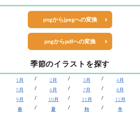
pngからjpegへの変換
pngからpdfへの変換
季節のイラストを探す
1月
2月
3月
4月
5月
6月
7月
8月
9月
10月
11月
12月
春
夏
秋
冬