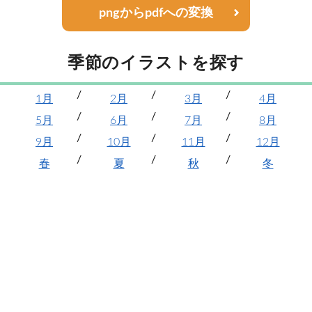
pngからpdfへの変換
季節のイラストを探す
1月
2月
3月
4月
5月
6月
7月
8月
9月
10月
11月
12月
春
夏
秋
冬