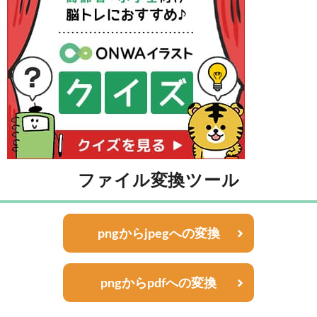
ファイル変換ツール
pngからjpegへの変換
pngからpdfへの変換