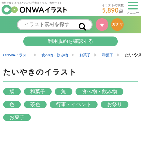
無料で使えるゆるかわいい手書きイラスト素材サイト
イラストの枚数
5,890
点
メニュー
♥
ガチャ
利用規約を確認する
たいや
ONWAイラスト
食べ物・飲み物
お菓子
和菓子
たいやきのイラスト
鯛
和菓子
魚
食べ物・飲み物
色
茶色
行事・イベント
お祭り
お菓子