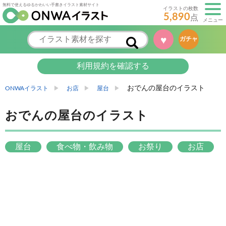
無料で使えるゆるかわいい手書きイラスト素材サイト
イラストの枚数
5,890
点
メニュー
♥
ガチャ
利用規約を確認する
おでんの屋台のイラスト
ONWAイラスト
お店
屋台
おでんの屋台のイラスト
屋台
食べ物・飲み物
お祭り
お店