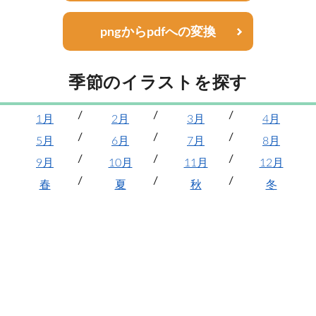
pngからpdfへの変換
季節のイラストを探す
1月
2月
3月
4月
5月
6月
7月
8月
9月
10月
11月
12月
春
夏
秋
冬