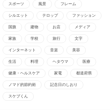
スポーツ
風景
フレーム
シルエット
テロップ
ファッション
国旗
建物
お店
メディア
家族
学校
旅行
文字
インターネット
音楽
美容
生活
料理
ヘタウマ
医療
健康・ヘルスケア
家電
都道府県
ノマド的節約術
記念日のしおり
スケブくん