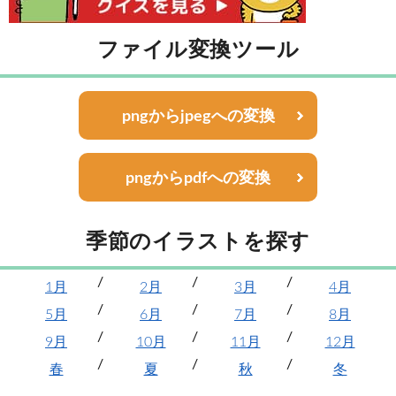
ファイル変換ツール
pngからjpegへの変換
pngからpdfへの変換
季節のイラストを探す
1月
2月
3月
4月
5月
6月
7月
8月
9月
10月
11月
12月
春
夏
秋
冬