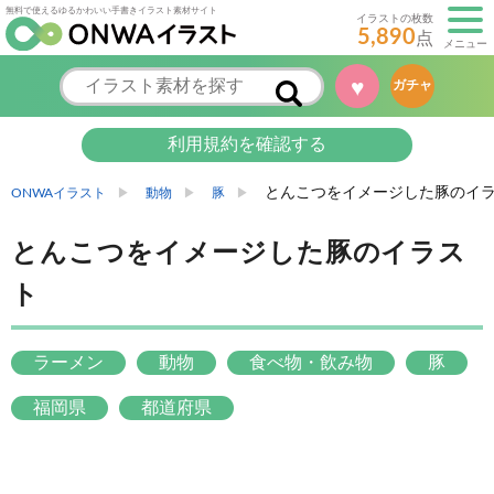
無料で使えるゆるかわいい手書きイラスト素材サイト
イラストの枚数
5,890
点
メニュー
ガチャ
♥
利用規約を確認する
とんこつをイメージした豚のイ
ONWAイラスト
動物
豚
とんこつをイメージした豚のイラス
ト
ラーメン
動物
食べ物・飲み物
豚
福岡県
都道府県