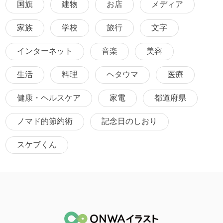
国旗
建物
お店
メディア
家族
学校
旅行
文字
インターネット
音楽
美容
生活
料理
ヘタウマ
医療
健康・ヘルスケア
家電
都道府県
ノマド的節約術
記念日のしおり
スケブくん