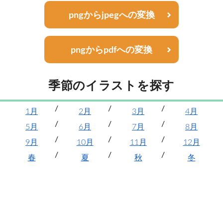
pngからjpegへの変換
pngからpdfへの変換
季節のイラストを探す
1月
2月
3月
4月
5月
6月
7月
8月
9月
10月
11月
12月
春
夏
秋
冬