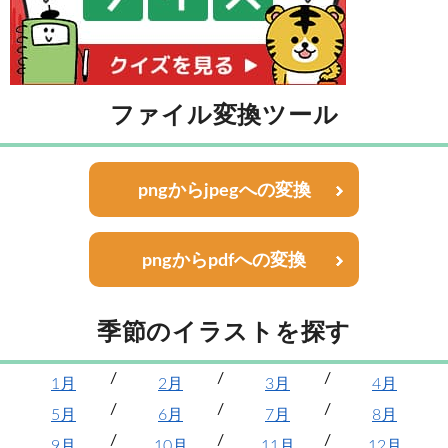
ファイル変換ツール
pngからjpegへの変換
pngからpdfへの変換
季節のイラストを探す
1月
2月
3月
4月
5月
6月
7月
8月
9月
10月
11月
12月