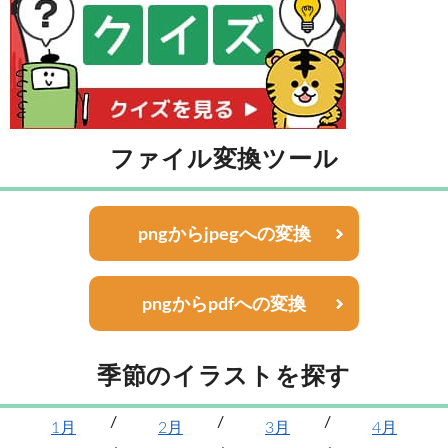
ファイル変換ツール
pngからjpegへの変換
pngからpdfへの変換
季節のイラストを探す
1月
2月
3月
4月