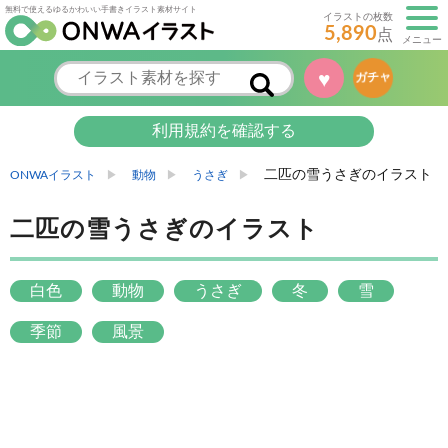
無料で使えるゆるかわいい手書きイラスト素材サイト
イラストの枚数
5,890
点
メニュー
♥
ガチャ
利用規約を確認する
二匹の雪うさぎのイラスト
ONWAイラスト
動物
うさぎ
二匹の雪うさぎのイラスト
白色
動物
うさぎ
冬
雪
季節
風景