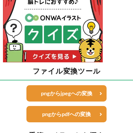
ファイル変換ツール
pngからjpegへの変換
pngからpdfへの変換