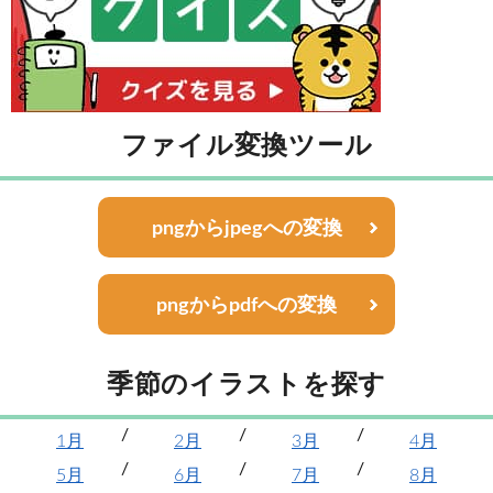
ファイル変換ツール
pngからjpegへの変換
pngからpdfへの変換
季節のイラストを探す
1月
2月
3月
4月
5月
6月
7月
8月