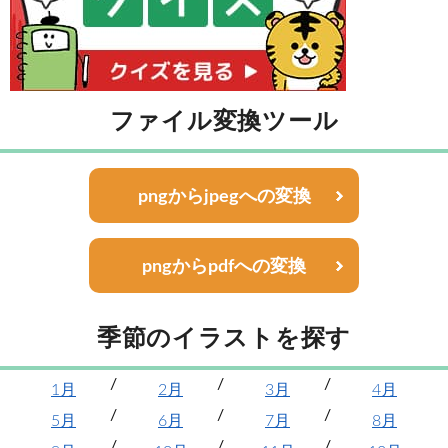
ファイル変換ツール
pngからjpegへの変換
pngからpdfへの変換
季節のイラストを探す
1月
2月
3月
4月
5月
6月
7月
8月