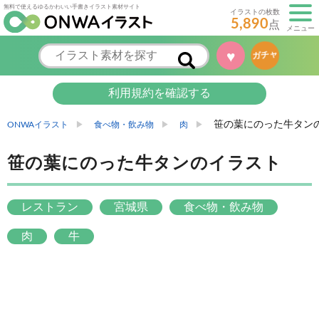
無料で使えるゆるかわいい手書きイラスト素材サイト
イラストの枚数
5,890
点
メニュー
♥
ガチャ
利用規約を確認する
笹の葉にのった牛タン
ONWAイラスト
食べ物・飲み物
肉
笹の葉にのった牛タンのイラスト
レストラン
宮城県
食べ物・飲み物
肉
牛