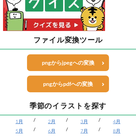
ファイル変換ツール
pngからjpegへの変換
pngからpdfへの変換
季節のイラストを探す
1月
2月
3月
4月
5月
6月
7月
8月