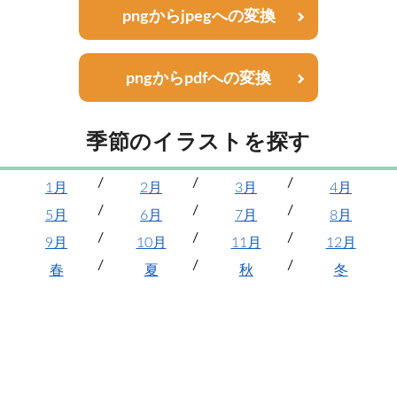
pngからjpegへの変換
pngからpdfへの変換
季節のイラストを探す
1月
2月
3月
4月
5月
6月
7月
8月
9月
10月
11月
12月
春
夏
秋
冬