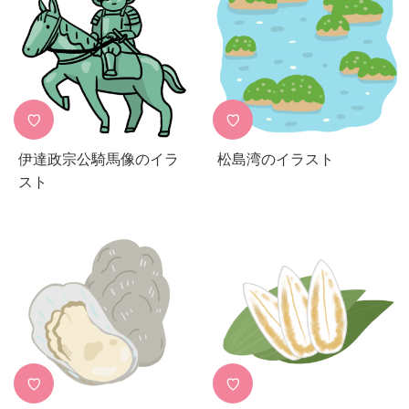
♡
♡
伊達政宗公騎馬像のイラ
松島湾のイラスト
スト
♡
♡