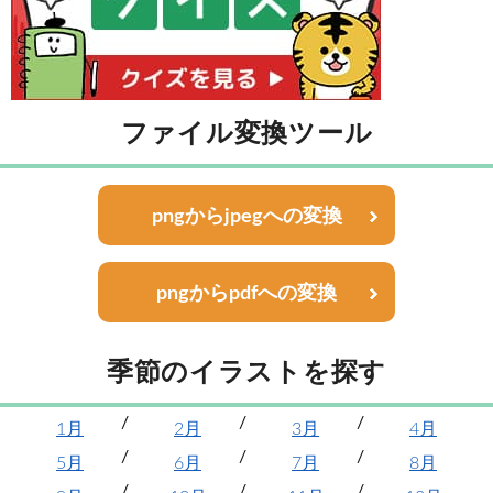
ファイル変換ツール
pngからjpegへの変換
pngからpdfへの変換
季節のイラストを探す
1月
2月
3月
4月
5月
6月
7月
8月