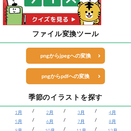
ファイル変換ツール
pngからjpegへの変換
pngからpdfへの変換
季節のイラストを探す
1月
2月
3月
4月
5月
6月
7月
8月
9月
10月
11月
12月