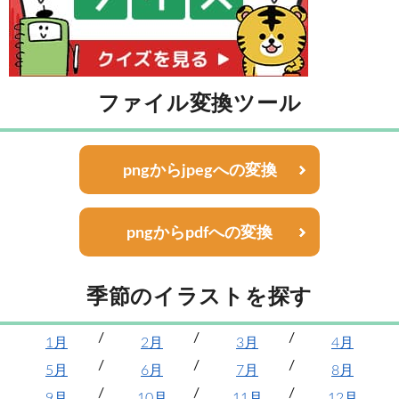
ファイル変換ツール
pngからjpegへの変換
pngからpdfへの変換
季節のイラストを探す
1月
2月
3月
4月
5月
6月
7月
8月
9月
10月
11月
12月