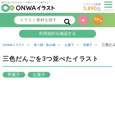
無料で使えるゆるかわいい手書きイラスト素材サイト
イラストの枚数
5,890
点
メニュー
♥
ガチャ
利用規約を確認する
三色だ
ONWAイラスト
食べ物・飲み物
お菓子
和菓子
三色だんごを3つ並べたイラスト
和菓子
お菓子