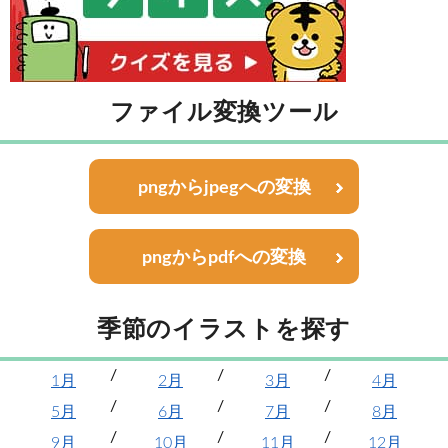
ファイル変換ツール
pngからjpegへの変換
pngからpdfへの変換
季節のイラストを探す
1月
2月
3月
4月
5月
6月
7月
8月
9月
10月
11月
12月