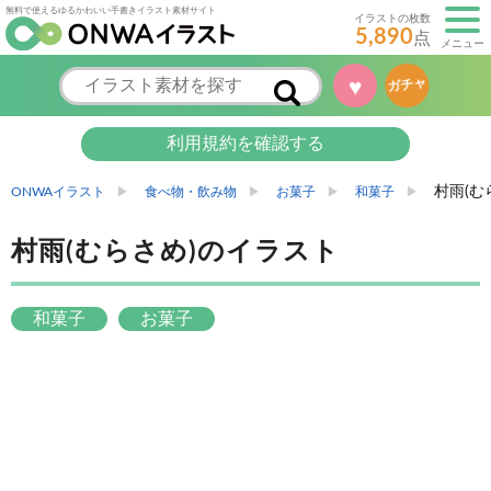
無料で使えるゆるかわいい手書きイラスト素材サイト
イラストの枚数
5,890
点
メニュー
♥
ガチャ
利用規約を確認する
村雨(む
ONWAイラスト
食べ物・飲み物
お菓子
和菓子
村雨(むらさめ)のイラスト
和菓子
お菓子