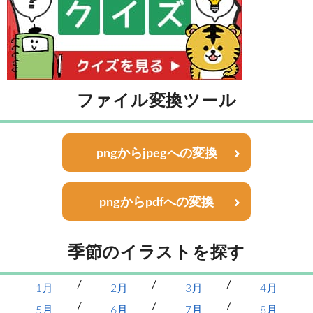
ファイル変換ツール
pngからjpegへの変換
pngからpdfへの変換
季節のイラストを探す
1月
2月
3月
4月
5月
6月
7月
8月