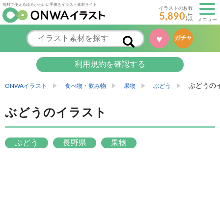
無料で使えるゆるかわいい手書きイラスト素材サイト
イラストの枚数
5,890
点
メニュー
♥
ガチャ
利用規約を確認する
ぶどうの
ONWAイラスト
食べ物・飲み物
果物
ぶどう
ぶどうのイラスト
ぶどう
長野県
果物