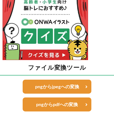
ファイル変換ツール
pngからjpegへの変換
pngからpdfへの変換