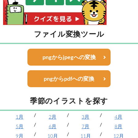
ファイル変換ツール
pngからjpegへの変換
pngからpdfへの変換
季節のイラストを探す
1月
2月
3月
4月
5月
6月
7月
8月
9月
10月
11月
12月