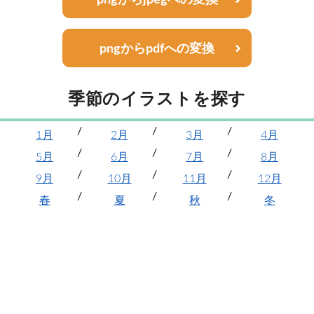
pngからpdfへの変換
季節のイラストを探す
1月
2月
3月
4月
5月
6月
7月
8月
9月
10月
11月
12月
春
夏
秋
冬