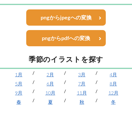
pngからjpegへの変換
pngからpdfへの変換
季節のイラストを探す
1月
2月
3月
4月
5月
6月
7月
8月
9月
10月
11月
12月
春
夏
秋
冬