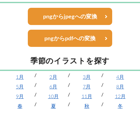
pngからjpegへの変換
pngからpdfへの変換
季節のイラストを探す
1月
2月
3月
4月
5月
6月
7月
8月
9月
10月
11月
12月
春
夏
秋
冬