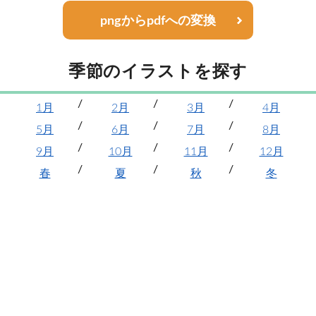
pngからpdfへの変換
季節のイラストを探す
1月
2月
3月
4月
5月
6月
7月
8月
9月
10月
11月
12月
春
夏
秋
冬