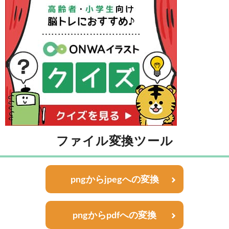
ファイル変換ツール
pngからjpegへの変換
pngからpdfへの変換