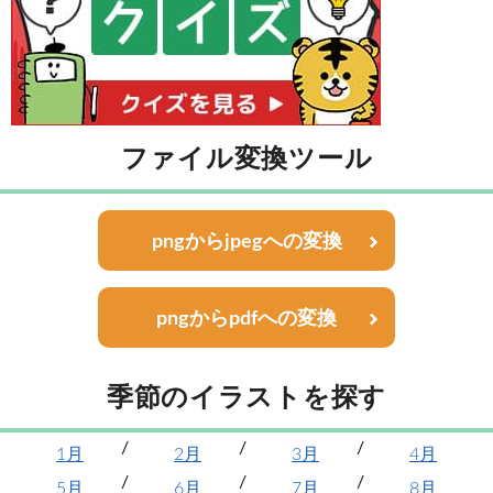
ファイル変換ツール
pngからjpegへの変換
pngからpdfへの変換
季節のイラストを探す
1月
2月
3月
4月
5月
6月
7月
8月