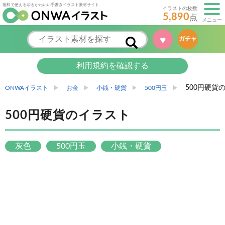
無料で使えるゆるかわいい手書きイラスト素材サイト
イラストの枚数
5,890
点
メニュー
♥
ガチャ
利用規約を確認する
500円硬貨
ONWAイラスト
お金
小銭・硬貨
500円玉
500円硬貨のイラスト
灰色
500円玉
小銭・硬貨