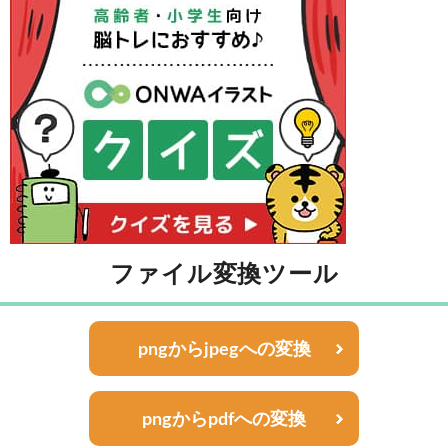
ファイル変換ツール
pngからjpegへの変換
pngからpdfへの変換