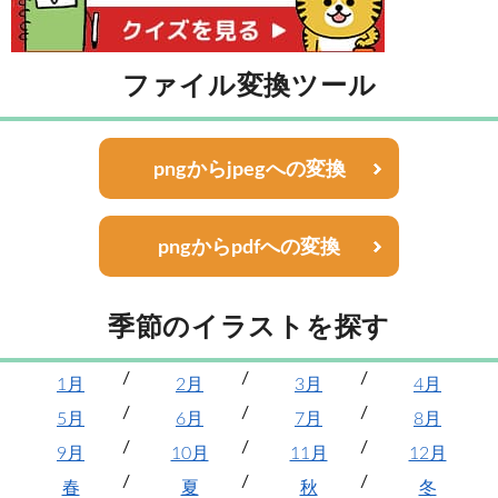
ファイル変換ツール
pngからjpegへの変換
pngからpdfへの変換
季節のイラストを探す
1月
2月
3月
4月
5月
6月
7月
8月
9月
10月
11月
12月
春
夏
秋
冬