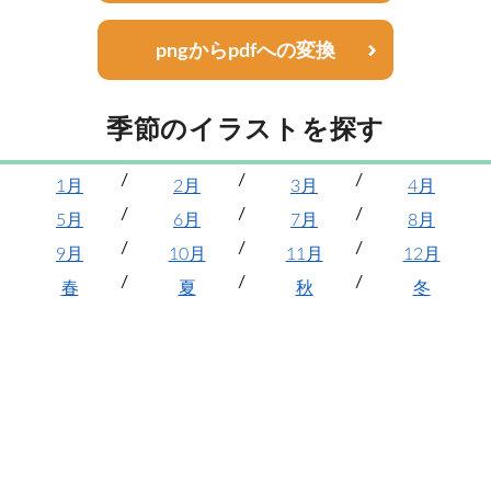
pngからpdfへの変換
季節のイラストを探す
1月
2月
3月
4月
5月
6月
7月
8月
9月
10月
11月
12月
春
夏
秋
冬