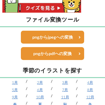
ファイル変換ツール
pngからjpegへの変換
pngからpdfへの変換
季節のイラストを探す
1月
2月
3月
4月
5月
6月
7月
8月
9月
10月
11月
12月
春
夏
秋
冬