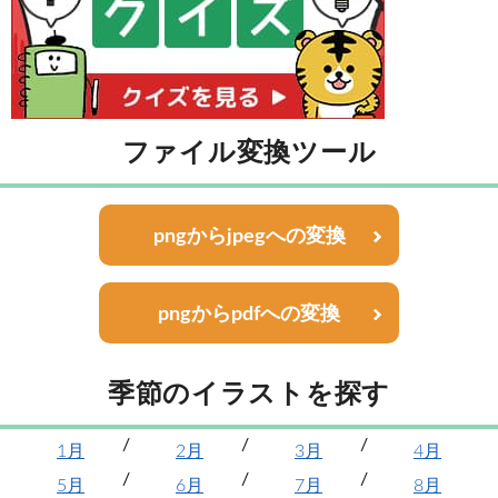
ファイル変換ツール
pngからjpegへの変換
pngからpdfへの変換
季節のイラストを探す
1月
2月
3月
4月
5月
6月
7月
8月