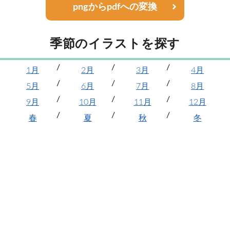
pngからpdfへの変換
季節のイラストを探す
1月
2月
3月
4月
5月
6月
7月
8月
9月
10月
11月
12月
春
夏
秋
冬