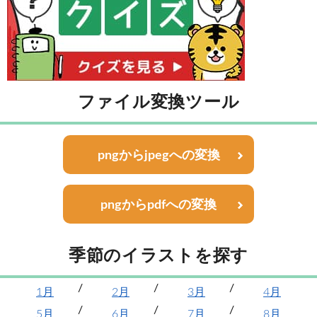
ファイル変換ツール
pngからjpegへの変換
pngからpdfへの変換
季節のイラストを探す
1月
2月
3月
4月
5月
6月
7月
8月