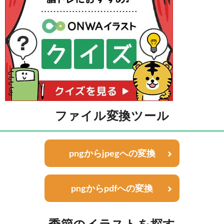
ファイル変換ツール
pngからjpegへの変換
pngからpdfへの変換