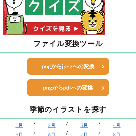
ファイル変換ツール
pngからjpegへの変換
pngからpdfへの変換
季節のイラストを探す
1月
2月
3月
4月
5月
6月
7月
8月