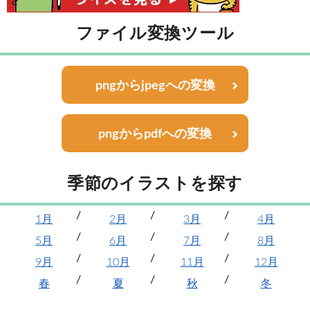
ファイル変換ツール
pngからjpegへの変換
pngからpdfへの変換
季節のイラストを探す
1月
2月
3月
4月
5月
6月
7月
8月
9月
10月
11月
12月
春
夏
秋
冬