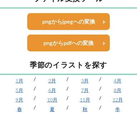
pngからjpegへの変換
pngからpdfへの変換
季節のイラストを探す
1月
2月
3月
4月
5月
6月
7月
8月
9月
10月
11月
12月
春
夏
秋
冬